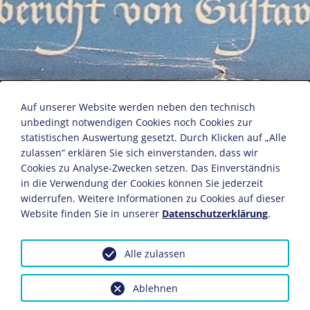
"Wir Arbeitsmaiden"
Auf unserer Website werden neben den technisch
unbedingt notwendigen Cookies noch Cookies zur
statistischen Auswertung gesetzt. Durch Klicken auf „Alle
Broschüre über den Reichsarbeitsdienst
zulassen“ erklären Sie sich einverstanden, dass wir
Text: Asta von Larisch
Cookies zu Analyse-Zwecken setzen. Das Einverständnis
in die Verwendung der Cookies können Sie jederzeit
München/Berlin, 1940
widerrufen. Weitere Informationen zu Cookies auf dieser
26,5 x 19,2 cm
Website finden Sie in unserer
Datenschutzerklärung
.
Bildnachweis: Deutsches Historisches Museum,
Berlin
Alle zulassen
Inv.-Nr.: Do2 97/1734
Dieses Objekt ist eingebunden in folgende LeMO-Seite:
Ablehnen
Der Reichsarbeitsdienst (RAD)