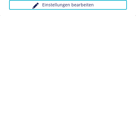
Einstellungen bearbeiten
Anfragen wegen Bildvorlagen bitte unter Angabe des
Verwendungszwecks an:
fotoservice@dhm.de
Schlagwörter:
Reichsarbeitsdienst
Frauenpolitik
Datenschutz
Kontakt
Impressum