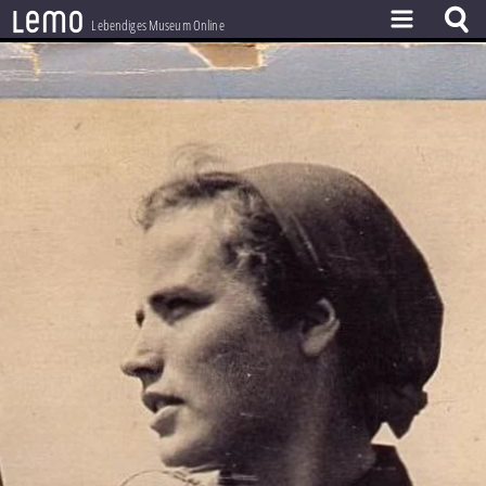
l
e
m
o
Lebendiges Museum Online
ZEITSTRAHL
THEMEN
ZEITZEUGEN
BESTAND
LERNEN
PROJEKT