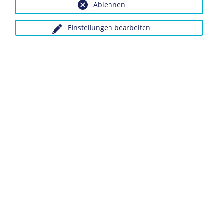
Ablehnen
Einstellungen bearbeiten
Anfragen wegen Bildvorlagen bitte unter Angabe des
Verwendungszwecks an:
fotoservice@dhm.de
Schlagwörter:
Kulturpolitik
Gleichschaltung
Datenschutz
Kontakt
Impressum