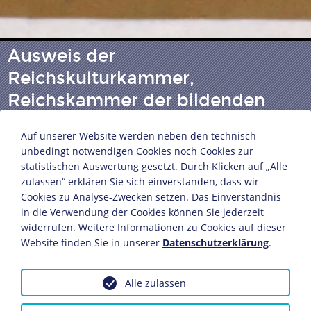
Ausweis der
Reichskulturkammer,
Reichskammer der bildenden
Künste
Auf unserer Website werden neben den technisch
unbedingt notwendigen Cookies noch Cookies zur
statistischen Auswertung gesetzt. Durch Klicken auf „Alle
Inhaber: W. Ilse, Architekt
zulassen“ erklären Sie sich einverstanden, dass wir
Berlin, 1937
Cookies zu Analyse-Zwecken setzen. Das Einverständnis
12,9 x 9,2 cm
in die Verwendung der Cookies können Sie jederzeit
Bildnachweis: Deutsches Historisches Museum,
widerrufen. Weitere Informationen zu Cookies auf dieser
Berlin
Website finden Sie in unserer
Datenschutzerklärung
.
Inv.-Nr.: Do2 99/1486
Alle zulassen
Dieses Objekt ist eingebunden in folgende LeMO-Seite:
Die Reichskulturkammer