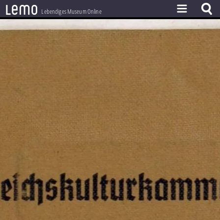
l
e
m
o
Lebendiges Museum Online
ZEITSTRAHL
THEMEN
ZEITZEUGEN
BESTAND
LERNEN
PROJEKT