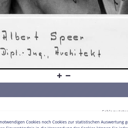
Schlagwörter
twendigen Cookies noch Cookies zur statistischen Auswertung geset
Architekt/in