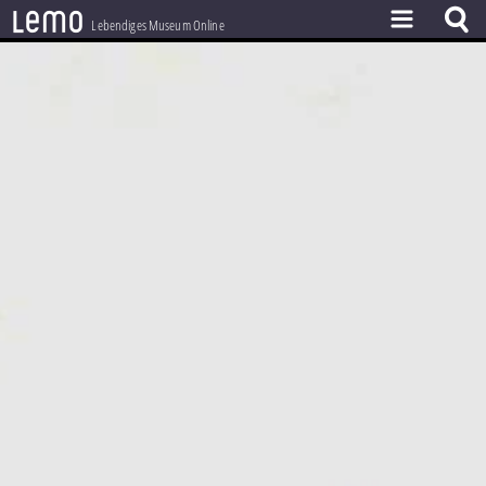
l
e
m
o
Lebendiges Museum Online
ZEITSTRAHL
THEMEN
ZEITZEUGEN
BESTAND
LERNEN
PROJEKT