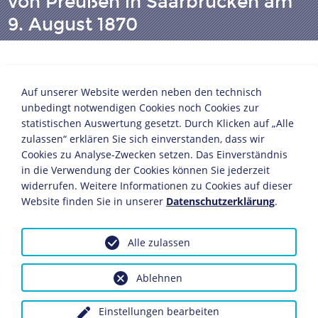
von Preußen in Saarbrücken am
9. August 1870
Anton von Werner
Auf unserer Website werden neben den technisch
Berlin, 1877
unbedingt notwendigen Cookies noch Cookies zur
Öl/Leinwand
statistischen Auswertung gesetzt. Durch Klicken auf „Alle
86,5 x 128 cm
zulassen“ erklären Sie sich einverstanden, dass wir
Bildnachweis: Deutsches Historisches Museum,
Cookies zu Analyse-Zwecken setzen. Das Einverständnis
Berlin
in die Verwendung der Cookies können Sie jederzeit
Inv.-Nr.: 1987/304
widerrufen. Weitere Informationen zu Cookies auf dieser
Website finden Sie in unserer
Datenschutzerklärung
.
Das Saarland war zu Anfang des Deutsch-Französischen
Krieges von den Franzosen besetzt worden. Drei Tage
Alle zulassen
nach der Erstürmung der Spicherer Höhen zog der
preußische König siegreich in Saarbrücken ein. Nach
der Reichsgründung beauftragte der Rat der Stadt
Ablehnen
Saarbrücken Anton von Werner mit einem dreiteiligen
Wandbild-Zyklus zur Ausschmückung des Rathauses.
Einstellungen bearbeiten