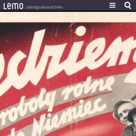
l
e
m
o
Lebendiges Museum Online
ZEITSTRAHL
THEMEN
ZEITZEUGEN
BESTAND
LERNEN
PROJEKT