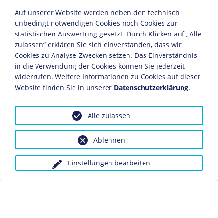
Plakat mit Anwerbung polnischer Landarbeiter für
Auf unserer Website werden neben den technisch
unbedingt notwendigen Cookies noch Cookies zur
Deutschland
statistischen Auswertung gesetzt. Durch Klicken auf „Alle
um 1940
zulassen“ erklären Sie sich einverstanden, dass wir
94,7 x 62,2 cm
Cookies zu Analyse-Zwecken setzen. Das Einverständnis
Bildnachweis: Deutsches Historisches Museum,
in die Verwendung der Cookies können Sie jederzeit
Berlin
widerrufen. Weitere Informationen zu Cookies auf dieser
Inv.-Nr.: 1988/1288
Website finden Sie in unserer
Datenschutzerklärung
.
Das Plakat zeigt glückliche polnische Männer und
Alle zulassen
Frauen, die in Deutschland in der Landwirtschaft
eingesetzt sind, in reinlichen Stuben nächtigen und
ordentlich zu essen erhalten. Die abgedruckten
Ablehnen
Postkarten in die Heimat mit positiven Aussagen über
den Arbeitsalltag im Reich sollen die bildliche
Einstellungen bearbeiten
Darstellung bekräftigen. Die deutschen Behörden im
besetzten Polen versuchten mit solchen Plakaten jedoch
weitgehend vergeblich, Freiwillige für Arbeitseinsätze im
Deutschen Reich anzuwerben. Um den in Deutschland
wachsenden Arbeitskräftebedarf zu decken,