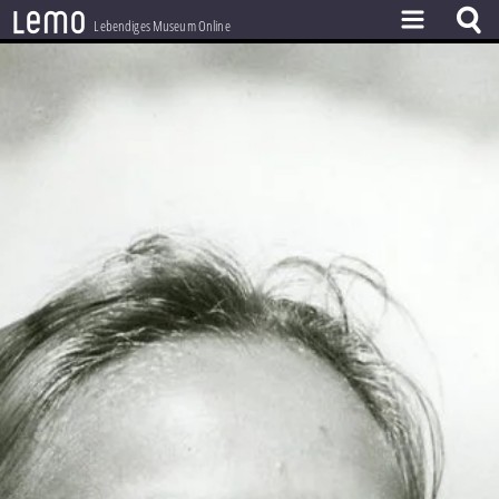
l
e
m
o
Lebendiges Museum Online
ZEITSTRAHL
THEMEN
ZEITZEUGEN
BESTAND
LERNEN
PROJEKT