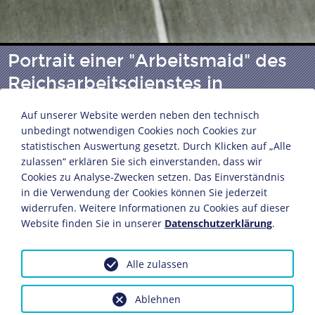
Portrait einer "Arbeitsmaid" des
Reichsarbeitsdienstes in
Ostpreußen
Auf unserer Website werden neben den technisch
unbedingt notwendigen Cookies noch Cookies zur
statistischen Auswertung gesetzt. Durch Klicken auf „Alle
Fotografin: Liselotte Orgel-Köhne, geb. Purper
zulassen“ erklären Sie sich einverstanden, dass wir
Deutsches Reich, 1939
Cookies zu Analyse-Zwecken setzen. Das Einverständnis
6 x 6 cm
in die Verwendung der Cookies können Sie jederzeit
widerrufen. Weitere Informationen zu Cookies auf dieser
Bildnachweis: Deutsches Historisches Museum,
Website finden Sie in unserer
Datenschutzerklärung
.
Berlin
Inv.-Nr.: Orgel-Köhne 2659/8
Alle zulassen
Dieses Objekt ist eingebunden in folgende LeMO-Seite:
Die Fotografie im NS-Regime
Ablehnen