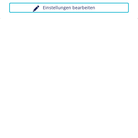
Einstellungen bearbeiten
Anfragen wegen Bildvorlagen bitte unter Angabe des
Verwendungszwecks an:
fotoservice@dhm.de
Schlagwörter:
Reichsarbeitsdienst
Portrait
Datenschutz
Kontakt
Impressum