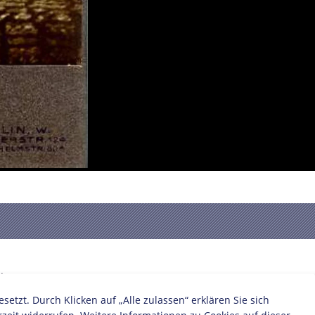
:
zt. Durch Klicken auf „Alle zulassen“ erklären Sie sich
r/in