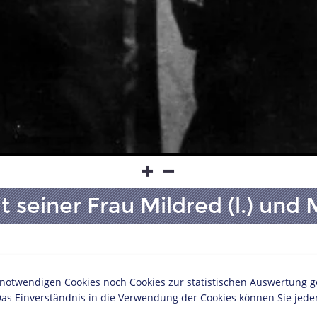
t seiner Frau Mildred (l.) und
Schlagwörter
ches Museum, Berlin
twendigen Cookies noch Cookies zur statistischen Auswertung geset
Jurist/in
Wi
as Einverständnis in die Verwendung der Cookies können Sie jeder