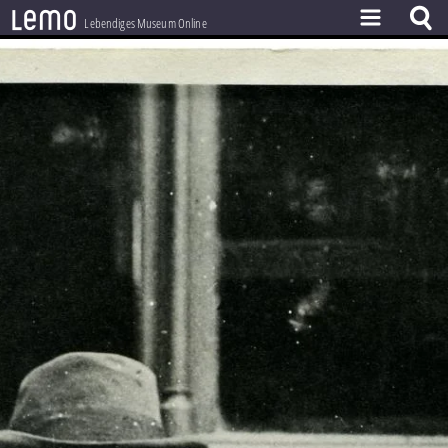
l
e
m
o
Lebendiges Museum Online
ZEITSTRAHL
THEMEN
ZEITZEUGEN
BESTAND
LERNEN
PROJEKT