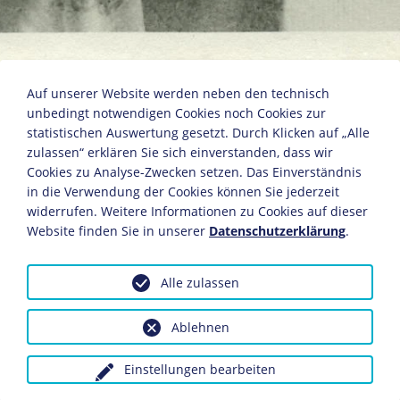
August Bebel
Auf unserer Website werden neben den technisch
unbedingt notwendigen Cookies noch Cookies zur
statistischen Auswertung gesetzt. Durch Klicken auf „Alle
zulassen“ erklären Sie sich einverstanden, dass wir
um 1905
Cookies zu Analyse-Zwecken setzen. Das Einverständnis
12,4 x 17,2
in die Verwendung der Cookies können Sie jederzeit
Bildnachweis: Deutsches Historisches Museum,
widerrufen. Weitere Informationen zu Cookies auf dieser
Berlin
Website finden Sie in unserer
Datenschutzerklärung
.
Inv.-Nr.: F 55/724
Alle zulassen
Dieses Objekt ist eingebunden in folgende LeMO-Seite:
Biografie August Bebel
Ablehnen
Einstellungen bearbeiten
Anfragen wegen Bildvorlagen bitte unter Angabe des
Verwendungszwecks an:
fotoservice@dhm.de