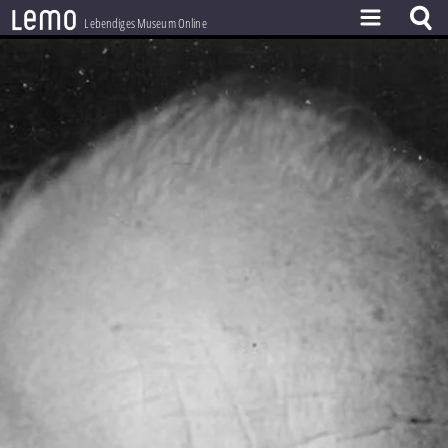
l
e
m
o
Lebendiges Museum Online
ZEITSTRAHL
THEMEN
ZEITZEUGEN
BESTAND
LERNEN
PROJEKT