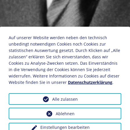
August Horch
Auf unserer Website werden neben den technisch
unbedingt notwendigen Cookies noch Cookies zur
statistischen Auswertung gesetzt. Durch Klicken auf „Alle
zulassen“ erklären Sie sich einverstanden, dass wir
Pressebild-Verlag Schirner
Cookies zu Analyse-Zwecken setzen. Das Einverständnis
1930/1939
in die Verwendung der Cookies können Sie jederzeit
18,3 x 13,1 cm
widerrufen. Weitere Informationen zu Cookies auf dieser
Bildnachweis: Deutsches Historisches Museum,
Website finden Sie in unserer
Datenschutzerklärung
.
Berlin
Inv-Nr.: BA 94/850
Alle zulassen
Dieses Objekt ist eingebunden in folgende LeMO-Seite:
Biografie August Horch
Ablehnen
Einstellungen bearbeiten