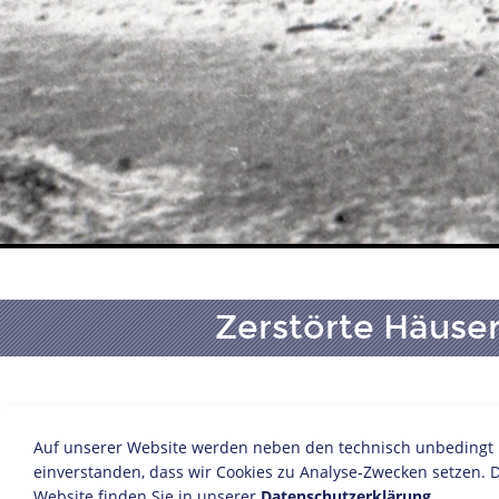
Zerstörte Häuse
Foto: Boris Puschkin
16. Januar 1945
Auf unserer Website werden neben den technisch unbedingt no
© Puschkin, Boris
einverstanden, dass wir Cookies zu Analyse-Zwecken setzen. D
Website finden Sie in unserer
Inv.-Nr.: Puschkin 162
Datenschutzerklärung
.