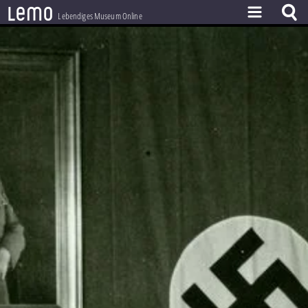
l
e
m
o
Lebendiges Museum Online
ZEITSTRAHL
THEMEN
ZEITZEUGEN
BESTAND
LERNEN
PROJEKT