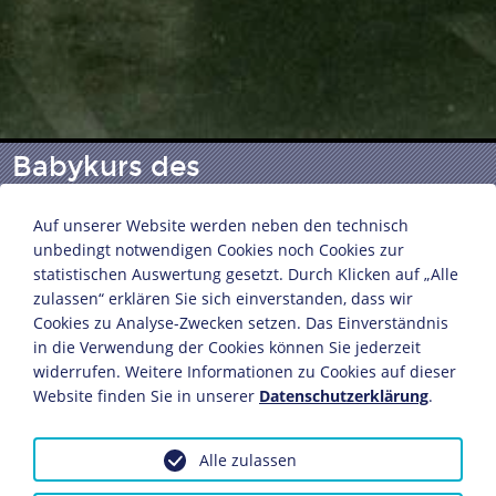
Babykurs des
Reichsmütterdienstes
Auf unserer Website werden neben den technisch
unbedingt notwendigen Cookies noch Cookies zur
statistischen Auswertung gesetzt. Durch Klicken auf „Alle
Fotografie
zulassen“ erklären Sie sich einverstanden, dass wir
Deutsches Reich, um 1935
Cookies zu Analyse-Zwecken setzen. Das Einverständnis
13 x 17,5 cm
in die Verwendung der Cookies können Sie jederzeit
Bildnachweis: Deutsches Historisches Museum,
widerrufen. Weitere Informationen zu Cookies auf dieser
Berlin
Website finden Sie in unserer
Datenschutzerklärung
.
Inv.-Nr.: BA 2001/14
Alle zulassen
Dieses Objekt ist eingebunden in folgende LeMO-
Seiten: