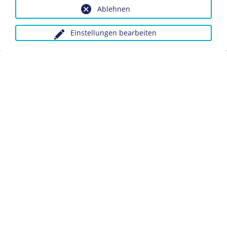
Ablehnen
Mütterschulen im "Dritten Reich"
Die NS-Frauenschaft (NSF)
Einstellungen bearbeiten
Anfragen wegen Bildvorlagen bitte unter Angabe des
Verwendungszwecks an:
fotoservice@dhm.de
Schlagwörter:
NS-Frauenschaft
NS-Organisation
Wohlfahrt
Datenschutz
Kontakt
Impressum