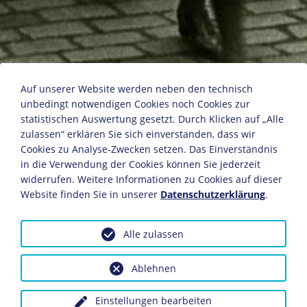
BDM-Aufmarsch
Auf unserer Website werden neben den technisch
unbedingt notwendigen Cookies noch Cookies zur
statistischen Auswertung gesetzt. Durch Klicken auf „Alle
zulassen“ erklären Sie sich einverstanden, dass wir
Fotograf: Joseph Schorer (1894-1946)
Cookies zu Analyse-Zwecken setzen. Das Einverständnis
Hamburg, 1934
in die Verwendung der Cookies können Sie jederzeit
18,2 x 23,9 cm
widerrufen. Weitere Informationen zu Cookies auf dieser
Bildnachweis: Deutsches Historisches Museum,
Website finden Sie in unserer
Datenschutzerklärung
.
Berlin
Inv.-Nr.: Schorer 17/6
Alle zulassen
Dieses Objekt ist eingebunden in folgende LeMO-Seite:
Der Bund Deutscher Mädel (BDM)
Ablehnen
Einstellungen bearbeiten