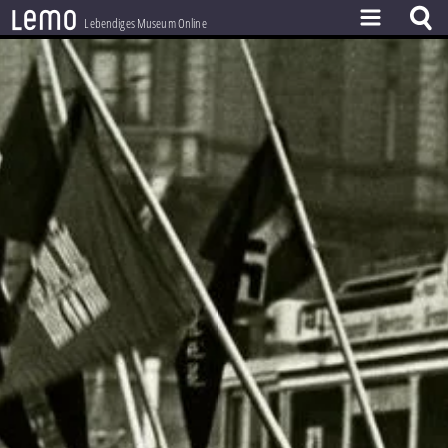
l
e
m
o
Lebendiges Museum Online
ZEITSTRAHL
THEMEN
ZEITZEUGEN
BESTAND
LERNEN
PROJEKT