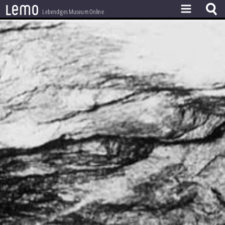
l
e
m
o
Lebendiges Museum Online
ZEITSTRAHL
THEMEN
ZEITZEUGEN
BESTAND
LERNEN
PROJEKT