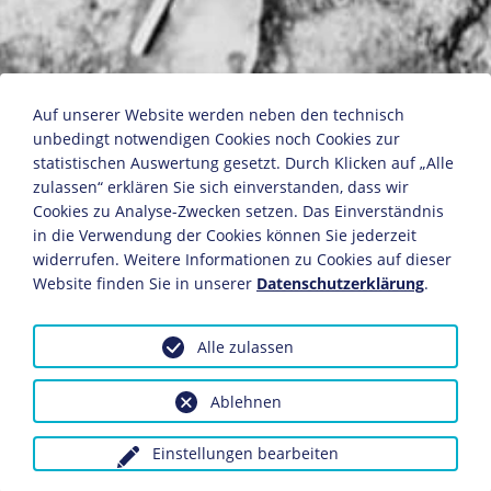
Bergarbeiter unter Tage
Auf unserer Website werden neben den technisch
unbedingt notwendigen Cookies noch Cookies zur
statistischen Auswertung gesetzt. Durch Klicken auf „Alle
zulassen“ erklären Sie sich einverstanden, dass wir
Freiberg, um 1900
Cookies zu Analyse-Zwecken setzen. Das Einverständnis
Fotographie
in die Verwendung der Cookies können Sie jederzeit
Bildnachweis: Deutsches Historisches Museum,
widerrufen. Weitere Informationen zu Cookies auf dieser
Berlin
Website finden Sie in unserer
Datenschutzerklärung
.
Inv.-Nr.: F 76/181
Alle zulassen
Dieses Objekt ist eingebunden in folgende LeMO-Seite:
Der Bergbau
Ablehnen
Einstellungen bearbeiten
Anfragen wegen Bildvorlagen bitte unter Angabe des
Verwendungszwecks an:
fotoservice@dhm.de