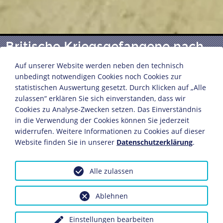
Britische Kriegsgefangene nach
der Schlacht an der Aisne
Auf unserer Website werden neben den technisch
unbedingt notwendigen Cookies noch Cookies zur
statistischen Auswertung gesetzt. Durch Klicken auf „Alle
zulassen“ erklären Sie sich einverstanden, dass wir
Fotografie
Cookies zu Analyse-Zwecken setzen. Das Einverständnis
Frankreich, April 1917
in die Verwendung der Cookies können Sie jederzeit
11,8 x 16 cm
widerrufen. Weitere Informationen zu Cookies auf dieser
Bildnachweis: Deutsches Historisches Museum,
Website finden Sie in unserer
Datenschutzerklärung
.
Berlin
Inv.-Nr.: BA 90/5392
Alle zulassen
Dieses Objekt ist eingebunden in folgende LeMO-Seite:
Kriegsverlauf
Ablehnen
Einstellungen bearbeiten