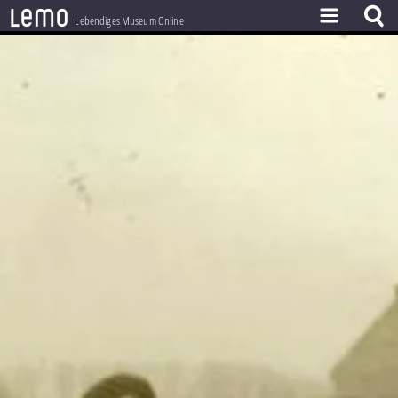
l
e
m
o
Lebendiges Museum Online
ZEITSTRAHL
THEMEN
ZEITZEUGEN
BESTAND
LERNEN
PROJEKT