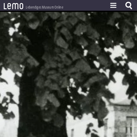
l
e
m
o
Lebendiges Museum Online
ZEITSTRAHL
THEMEN
ZEITZEUGEN
BESTAND
LERNEN
PROJEKT