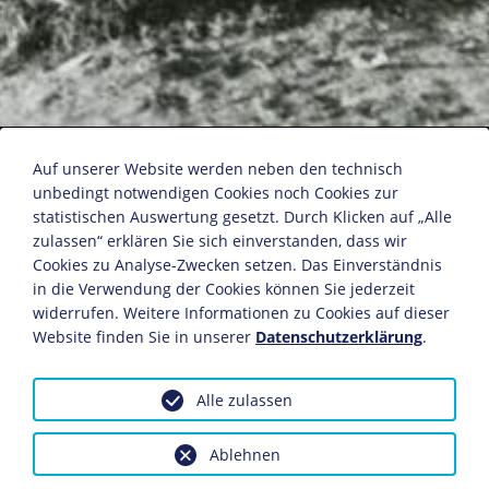
Britischer Rückzug in Flandern
Auf unserer Website werden neben den technisch
unbedingt notwendigen Cookies noch Cookies zur
statistischen Auswertung gesetzt. Durch Klicken auf „Alle
Fotograf: Hugo Jäger
zulassen“ erklären Sie sich einverstanden, dass wir
Raumbild-Verlag Otto Schönstein
Cookies zu Analyse-Zwecken setzen. Das Einverständnis
in die Verwendung der Cookies können Sie jederzeit
Flandern, Mai 1940
widerrufen. Weitere Informationen zu Cookies auf dieser
5,8 x 13,2 cm
Website finden Sie in unserer
Datenschutzerklärung
.
Bildnachweis: Deutsches Historisches Museum,
Berlin
Alle zulassen
Inv.-Nr.: Schönstein 1512
Dieses Objekt ist eingebunden in folgende LeMO-Seite:
Ablehnen
Die Besetzung von Belgien 1940