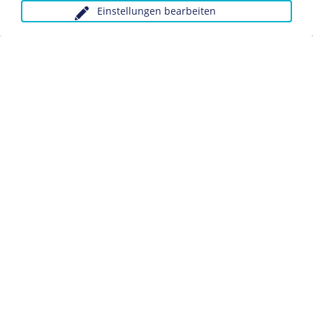
Einstellungen bearbeiten
Anfragen wegen Bildvorlagen bitte unter Angabe des
Verwendungszwecks an:
fotoservice@dhm.de
Schlagwörter:
Frankreichfeldzug
Zweiter Weltkrieg
Datenschutz
Kontakt
Impressum