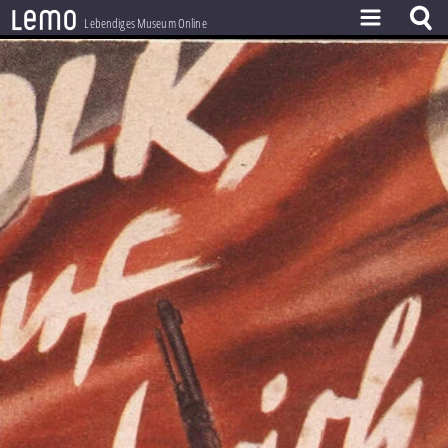
l
e
m
o
Lebendiges Museum Online
ZEITSTRAHL
THEMEN
ZEITZEUGEN
BESTAND
LERNEN
PROJEKT