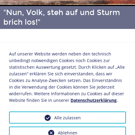
"Nun, Volk, steh auf und Sturm
brich los!"
NS-Propagandabroschüre zum "Totalen Krieg"
Herausgeber: Reichspropagandaleitung der NSDAP
Auf unserer Website werden neben den technisch
Berlin, 1943
unbedingt notwendigen Cookies noch Cookies zur
20,4 x 14,6 cm
statistischen Auswertung gesetzt. Durch Klicken auf „Alle
zulassen“ erklären Sie sich einverstanden, dass wir
Bildnachweis: Deutsches Historisches Museum,
Cookies zu Analyse-Zwecken setzen. Das Einverständnis
Berlin
in die Verwendung der Cookies können Sie jederzeit
Inv.-Nr.: Do2 88/1596
widerrufen. Weitere Informationen zu Cookies auf dieser
Website finden Sie in unserer
Datenschutzerklärung
.
Nach der deutschen Niederlage in Stalingrad rief Joseph
Goebbels am 18. Februar 1943 den "Totalen Krieg" aus.
Goebbels' Rede im Berliner Sportpalast gipfelte in
Alle zulassen
diesem Zitat des in den Befreiungskriegen gegen
Napoleon gefallenen Dichters Theodor Körner (1791-
Ablehnen