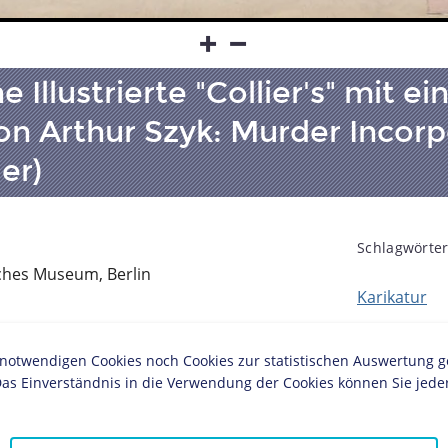
Illustrierte "Collier's" mit ei
on Arthur Szyk: Murder Incor
er)
Schlagwörter
ches Museum, Berlin
Karikatur
d des Zweiten Weltkrieges einer der
twendigen Cookies noch Cookies zur statistischen Auswertung geset
 Karikaturen und Illustrationen in den USA.
as Einverständnis in die Verwendung der Cookies können Sie jeder
agenstarken amerikanischen Magazinen und
ft bekämpfte Szyk das NS-Regime und die mit
t dem Dreimächtepakt vom 27. September 1940