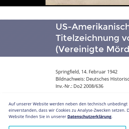
US-Amerikanische 
Titelzeichnung v
(Vereinigte Mörd
Springfield, 14. Februar 1942
Bildnachweis: Deutsches Historis
Inv.-Nr.: Do2 2008/636
Arthur Szyk (1894-1951) war währen
Auf unserer Website werden neben den technisch unbedingt no
einprägsamsten Schöpfer politischer
einverstanden, dass wir Cookies zu Analyse-Zwecken setzen. D
Seine Arbeiten erschienen in aufl
Website finden Sie in unserer
Datenschutzerklärung
.
Tageszeitungen. Mit dem Zeichensti
ihm verbündeten Achsenmächte. Mi