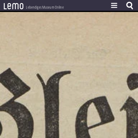
l
e
m
o
Lebendiges Museum Online
ZEITSTRAHL
THEMEN
ZEITZEUGEN
BESTAND
LERNEN
PROJEKT