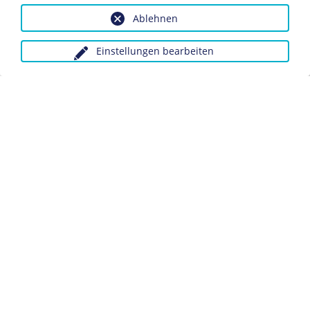
Dieses Objekt ist eingebunden in folgende LeMO-Seite:
Ablehnen
Rückblick:
Internationaler Frauentag
Einstellungen bearbeiten
Anfragen wegen Bildvorlagen bitte unter Angabe des
Verwendungszwecks an:
fotoservice@dhm.de
Schlagwörter:
Frauentag
Gleichberechtigung
Datenschutz
Kontakt
Impressum