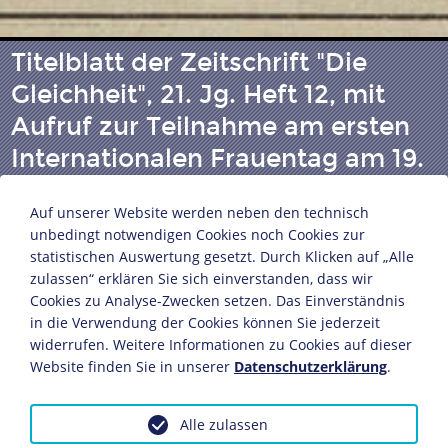
Titelblatt der Zeitschrift "Die
Gleichheit", 21. Jg. Heft 12, mit
Aufruf zur Teilnahme am ersten
Internationalen Frauentag am 19.
März 1911
Auf unserer Website werden neben den technisch
unbedingt notwendigen Cookies noch Cookies zur
statistischen Auswertung gesetzt. Durch Klicken auf „Alle
Herausgeberin: Clara Zetkin
zulassen“ erklären Sie sich einverstanden, dass wir
Stuttgart, 13. März 1911
Cookies zu Analyse-Zwecken setzen. Das Einverständnis
Papier, Druck
in die Verwendung der Cookies können Sie jederzeit
32 x 22 cm
widerrufen. Weitere Informationen zu Cookies auf dieser
Bildnachweis: Deutsches Historisches Museum,
Website finden Sie in unserer
Datenschutzerklärung
.
Berlin
ZA 83-21.1910/11
Alle zulassen