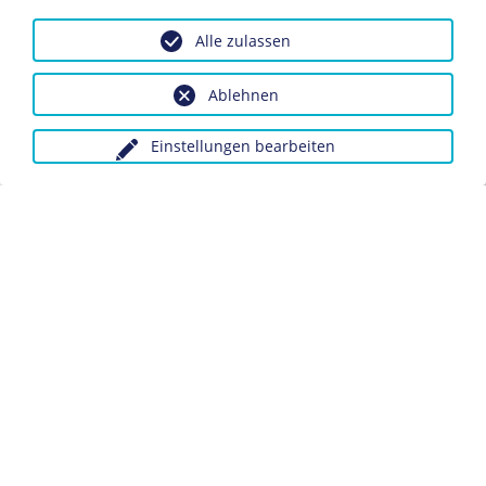
Luise Zietz, Lore Agnes und Anna Hübler zogen nach der
Alle zulassen
Wahl am 19. Januar 1919 in die Nationalversammlung
ein. Zu dieser Wahl war es Frauen in Deutschland zum
Ablehnen
ersten Mal möglich, zu wählen und gewählt zu werden.
Einstellungen bearbeiten
Dieses Objekt ist eingebunden in folgende LeMO-Seite:
Einführung des Frauenwahlrechts
Anfragen wegen Bildvorlagen bitte unter Angabe des
Verwendungszwecks an:
fotoservice@dhm.de
Schlagwörter:
Nationalversammlung
USPD
Frauenwahlrecht
Datenschutz
Kontakt
Impressum