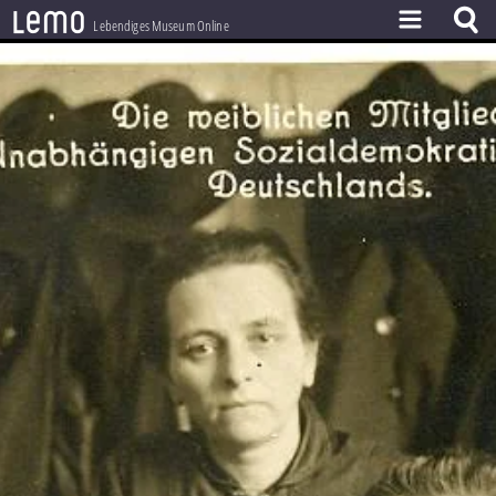
l
e
m
o
Lebendiges Museum Online
ZEITSTRAHL
THEMEN
ZEITZEUGEN
BESTAND
LERNEN
PROJEKT