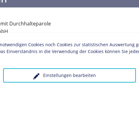
 mit Durchhalteparole
GmbH
twendigen Cookies noch Cookies zur statistischen Auswertung geset
as Einverständnis in die Verwendung der Cookies können Sie jeder
ches Museum, Berlin
Einstellungen bearbeiten
iteten Zeitungen wie "Front und Heimat"
 die Bevölkerung für den letzten Kampf zu
n die angeblichen Erfolge von Werwolf-
nd US-Amerikaner, im Osten gegen die Sowjets
olgende LeMO-Seite: