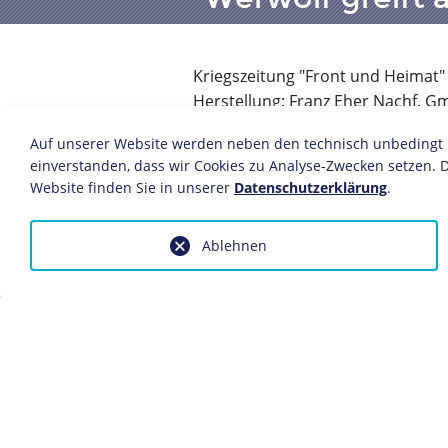
Kriegszeitung "Front und Heimat"
Herstellung: Franz Eher Nachf. 
Berlin, April 1945
Auf unserer Website werden neben den technisch unbedingt no
31 x 23,4 cm
einverstanden, dass wir Cookies zu Analyse-Zwecken setzen. D
Bildnachweis: Deutsches Historis
Website finden Sie in unserer
Datenschutzerklärung
.
Inv.-Nr.: Do 86/420.1II
Bis in die letzten Kriegstage verbre
Ablehnen
Siegesmeldungen und Zuversicht, um
motivieren. In dieser Zeitung werde
Einheiten im Westen gegen Briten u
aufgeführt.
Dieses Objekt ist eingebunden in f
Der "Werwolf"