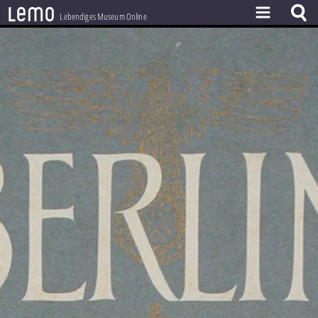
l
e
m
o
Lebendiges Museum Online
ZEITSTRAHL
THEMEN
ZEITZEUGEN
BESTAND
LERNEN
PROJEKT