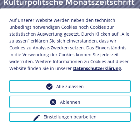
Kulturpolitsche Monatszeitschrift
u.a. über den Beitritt Kroatiens
Auf unserer Website werden neben den technisch
zum Dreimächtepakt
unbedingt notwendigen Cookies noch Cookies zur
statistischen Auswertung gesetzt. Durch Klicken auf „Alle
zulassen“ erklären Sie sich einverstanden, dass wir
Herausgeber: Paul Schmidt
Cookies zu Analyse-Zwecken setzen. Das Einverständnis
Berlin, Juni 1941
in die Verwendung der Cookies können Sie jederzeit
36,4 x 26,6 cm
widerrufen. Weitere Informationen zu Cookies auf dieser
Website finden Sie in unserer
Datenschutzerklärung
.
Bildnachweis: Deutsches Historisches Museum,
Berlin
Inv.-Nr.: Do2 98/865
Alle zulassen
Dieses Objekt ist eingebunden in folgende LeMO-Seite:
Ablehnen
Japan als Verbündeter des Deutschen Reiches
Einstellungen bearbeiten
Anfragen wegen Bildvorlagen bitte unter Angabe des
Verwendungszwecks an:
fotoservice@dhm.de