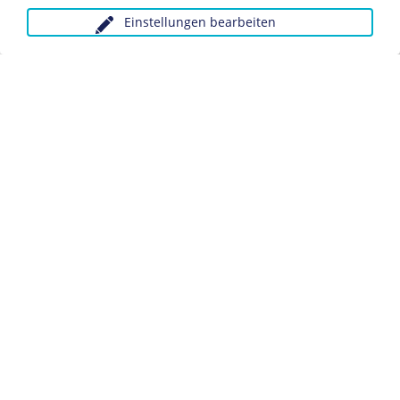
Einstellungen bearbeiten
Anfragen wegen Bildvorlagen bitte unter Angabe des
Verwendungszwecks an:
fotoservice@dhm.de
Schlagwörter:
Kapitulation
Kriegsende
Datenschutz
Kontakt
Impressum