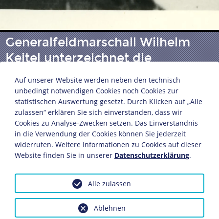
Generalfeldmarschall Wilhelm
Keitel unterzeichnet die
Kapitulationsurkunde
Auf unserer Website werden neben den technisch
unbedingt notwendigen Cookies noch Cookies zur
statistischen Auswertung gesetzt. Durch Klicken auf „Alle
ADN-Zentralbild
zulassen“ erklären Sie sich einverstanden, dass wir
9. Mai 1945
Cookies zu Analyse-Zwecken setzen. Das Einverständnis
18 x 24 cm
in die Verwendung der Cookies können Sie jederzeit
widerrufen. Weitere Informationen zu Cookies auf dieser
Bildnachweis: Deutsches Historisches Museum,
Website finden Sie in unserer
Datenschutzerklärung
.
Berlin
Inv.-Nr.: F 54/1683
Alle zulassen
Dieses Objekt ist eingebunden in folgende LeMO-Seite:
Biografie Wilhelm Keitel
Ablehnen