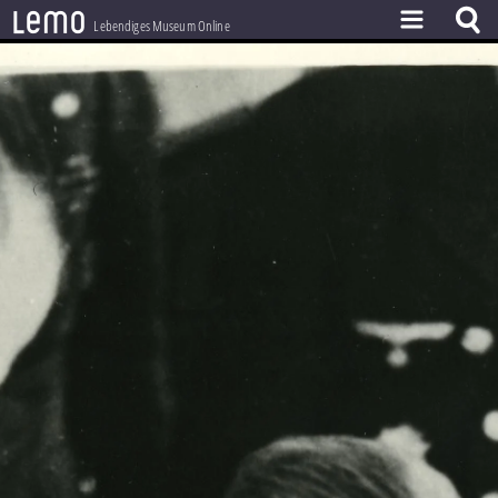
l
e
m
o
Lebendiges Museum Online
ZEITSTRAHL
THEMEN
ZEITZEUGEN
BESTAND
LERNEN
PROJEKT