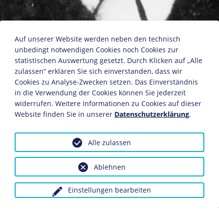
Ernst Barlach
Auf unserer Website werden neben den technisch
unbedingt notwendigen Cookies noch Cookies zur
statistischen Auswertung gesetzt. Durch Klicken auf „Alle
zulassen“ erklären Sie sich einverstanden, dass wir
Fotografie
Cookies zu Analyse-Zwecken setzen. Das Einverständnis
Bildnachweis: Deutsches Historisches Museum,
in die Verwendung der Cookies können Sie jederzeit
Berlin
widerrufen. Weitere Informationen zu Cookies auf dieser
Inv.-Nr.: F 76/89
Website finden Sie in unserer
Datenschutzerklärung
.
Dieses Objekt ist eingebunden in folgende LeMO-Seite:
Alle zulassen
Biografie Ernst Barlach
Ablehnen
Anfragen wegen Bildvorlagen bitte unter Angabe des
Einstellungen bearbeiten
Verwendungszwecks an:
fotoservice@dhm.de
Schlagwörter: