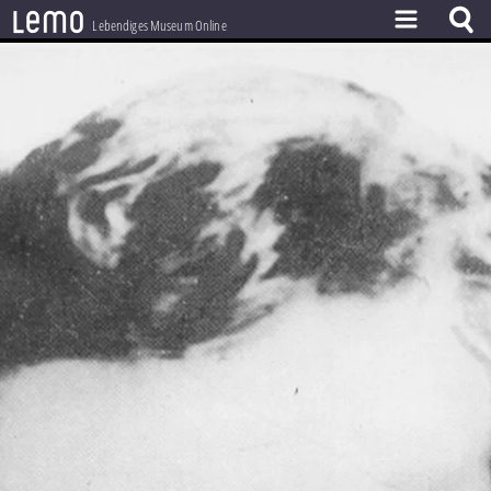
l
e
m
o
Lebendiges Museum Online
ZEITSTRAHL
THEMEN
ZEITZEUGEN
BESTAND
LERNEN
PROJEKT