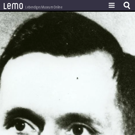
l
e
m
o
Lebendiges Museum Online
ZEITSTRAHL
THEMEN
ZEITZEUGEN
BESTAND
LERNEN
PROJEKT