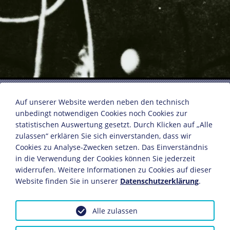
Ernst Jünger
Auf unserer Website werden neben den technisch
unbedingt notwendigen Cookies noch Cookies zur
statistischen Auswertung gesetzt. Durch Klicken auf „Alle
Handsigniertes Foto von Ernst Jünger in Uniform
zulassen“ erklären Sie sich einverstanden, dass wir
Deutsches Reich, um 1925. Unterschrift:
Cookies zu Analyse-Zwecken setzen. Das Einverständnis
Deutschland, um 1990
in die Verwendung der Cookies können Sie jederzeit
12,9 x 8,7 cm
widerrufen. Weitere Informationen zu Cookies auf dieser
Bildnachweis: Deutsches Historisches Museum,
Website finden Sie in unserer
Datenschutzerklärung
.
Berlin
Inv.-Nr.: Do2 97/1948
Alle zulassen
Dieses Objekt ist eingebunden in folgende LeMO-