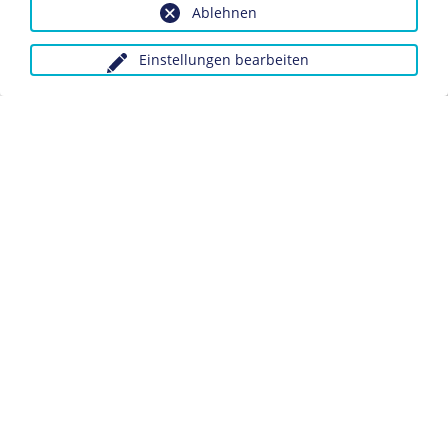
Ablehnen
Seiten:
Ernst Jünger: In Stahlgewittern
Einstellungen bearbeiten
Biografie Ernst Jünger
Anfragen wegen Bildvorlagen bitte unter Angabe des
Verwendungszwecks an:
fotoservice@dhm.de
Schlagwörter:
Schriftsteller/in
Militär
Datenschutz
Kontakt
Impressum