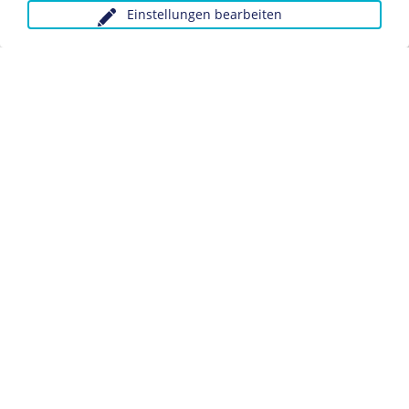
Einstellungen bearbeiten
Anfragen wegen Bildvorlagen bitte unter Angabe des
Verwendungszwecks an:
fotoservice@dhm.de
Schlagwörter:
Räterepublik
Revolution
Münchner Räterepublik
Datenschutz
Kontakt
Impressum