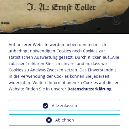
An das werktätige Volk Baierns!
Auf unserer Website werden neben den technisch
unbedingt notwendigen Cookies noch Cookies zur
statistischen Auswertung gesetzt. Durch Klicken auf „Alle
Ernst Toller
zulassen“ erklären Sie sich einverstanden, dass wir
Buchgewerbehaus R. Müller Sohn
Cookies zu Analyse-Zwecken setzen. Das Einverständnis
in die Verwendung der Cookies können Sie jederzeit
München, 1919
widerrufen. Weitere Informationen zu Cookies auf dieser
29,6 x 23,1 cm
Website finden Sie in unserer
Datenschutzerklärung
.
Bildnachweis: Deutsches Historisches Museum,
Berlin
Alle zulassen
Inv.-Nr.: Do2 94/3244
Dieses Objekt ist eingebunden in folgende LeMO-Seite:
Ablehnen
Die Münchner Räterepublik