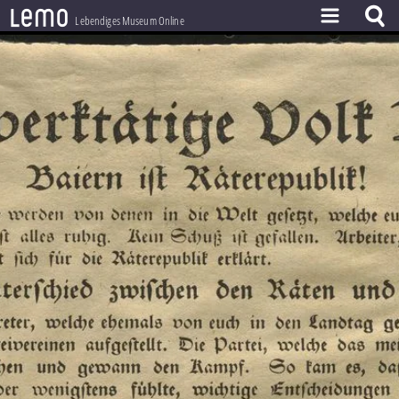
l
e
m
o
Lebendiges Museum Online
ZEITSTRAHL
THEMEN
ZEITZEUGEN
BESTAND
LERNEN
PROJEKT