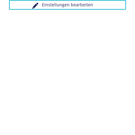
Einstellungen bearbeiten
Anfragen wegen Bildvorlagen bitte unter Angabe des
Verwendungszwecks an:
fotoservice@dhm.de
Schlagwörter:
Regisseur/in
Datenschutz
Kontakt
Impressum