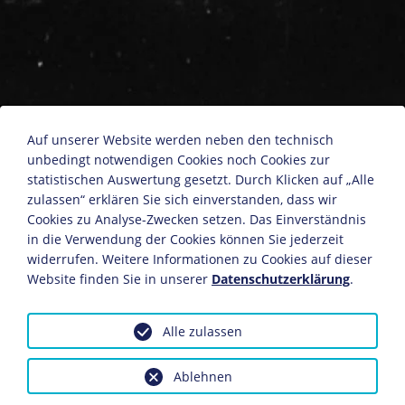
Erwin Piscator
Auf unserer Website werden neben den technisch
unbedingt notwendigen Cookies noch Cookies zur
statistischen Auswertung gesetzt. Durch Klicken auf „Alle
Fotoatelier: Keystone View Co.
zulassen“ erklären Sie sich einverstanden, dass wir
Aus: Bilder zur Zeitgeschichte, Charlottenburg:
Cookies zu Analyse-Zwecken setzen. Das Einverständnis
in die Verwendung der Cookies können Sie jederzeit
Verlag Rudolf Lorentz
widerrufen. Weitere Informationen zu Cookies auf dieser
Deutsches Reich, 1930
Website finden Sie in unserer
Datenschutzerklärung
.
Bildnachweis: Deutsches Historisches Museum,
Berlin
Alle zulassen
Inv.-Nr.: F 52/2380
Dieses Objekt ist eingebunden in folgende LeMO-Seite:
Ablehnen
Biografie Erwin Piscator