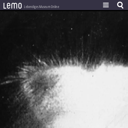
l
e
m
o
Lebendiges Museum Online
ZEITSTRAHL
THEMEN
ZEITZEUGEN
BESTAND
LERNEN
PROJEKT