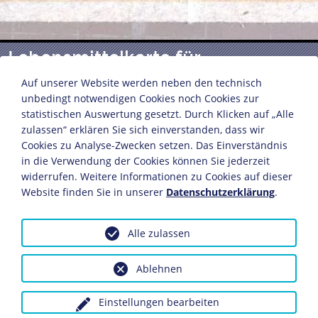
Lebensmittelkarte für
Fleischwaren
Auf unserer Website werden neben den technisch
unbedingt notwendigen Cookies noch Cookies zur
statistischen Auswertung gesetzt. Durch Klicken auf „Alle
zulassen“ erklären Sie sich einverstanden, dass wir
Lebensmittelkarte, gültig vom 18.12.1939 bis
Cookies zu Analyse-Zwecken setzen. Das Einverständnis
14.1.1940
in die Verwendung der Cookies können Sie jederzeit
Chemnitz, 1939
widerrufen. Weitere Informationen zu Cookies auf dieser
14,4 x 13,6 cm
Website finden Sie in unserer
Datenschutzerklärung
.
Bildnachweis: Deutsches Historisches Museum,
Berlin
Alle zulassen
Inv.-Nr.: Do 74/91II
Ablehnen
Dieses Objekt ist eingebunden in folgende LeMO-Seite:
Alltagsleben
Einstellungen bearbeiten