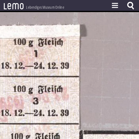
l
e
m
o
Lebendiges Museum Online
ZEITSTRAHL
THEMEN
ZEITZEUGEN
BESTAND
LERNEN
PROJEKT