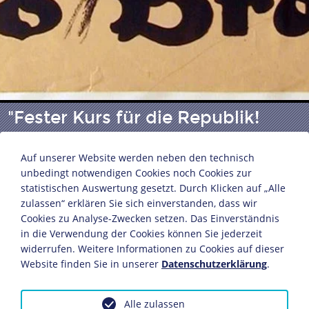
"Fester Kurs für die Republik!
Wählt Otto Braun"
Auf unserer Website werden neben den technisch
unbedingt notwendigen Cookies noch Cookies zur
statistischen Auswertung gesetzt. Durch Klicken auf „Alle
Wahlplakat der SPD zur Reichspräsidentenwahl 1925
zulassen“ erklären Sie sich einverstanden, dass wir
Druckerei: Dinse und Eckert
Cookies zu Analyse-Zwecken setzen. Das Einverständnis
Berlin, 1925
in die Verwendung der Cookies können Sie jederzeit
Flachdruck: 95,1 x 71 cm
widerrufen. Weitere Informationen zu Cookies auf dieser
Bildnachweis: Deutsches Historisches Museum,
Website finden Sie in unserer
Datenschutzerklärung
.
Berlin
Inv.-Nr.: P 90/13007
Alle zulassen