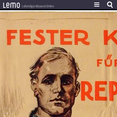
l
e
m
o
Lebendiges Museum Online
ZEITSTRAHL
THEMEN
ZEITZEUGEN
BESTAND
LERNEN
PROJEKT