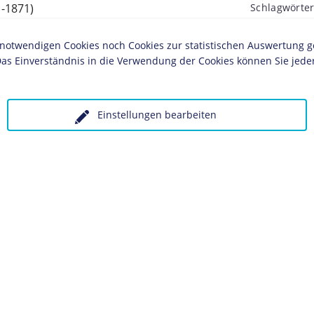
1-1871)
Schlagwörter
Kaiser/in
Ö
twendigen Cookies noch Cookies zur statistischen Auswertung geset
as Einverständnis in die Verwendung der Cookies können Sie jeder
ches Museum, Berlin
Einstellungen bearbeiten
olgende LeMO-Seiten:
ge"
 unter Angabe des Verwendungszwecks an:
Datenschutz
K