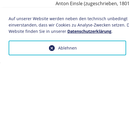
Anton Einsle (zugeschrieben, 180
Wien, um 1850
Öl/Leinwand
Auf unserer Website werden neben den technisch unbedingt no
122 x 83 cm
einverstanden, dass wir Cookies zu Analyse-Zwecken setzen. D
Website finden Sie in unserer
Datenschutzerklärung
.
Bildnachweis: Deutsches Historis
Inv. Nr.: 1991/1826
Ablehnen
Dieses Objekt ist eingebunden in f
Deutscher Bund und "nationale Fra
Biografie Franz Joseph I.
Anfragen wegen Bildvorlagen bitte
fotoservice@dhm.de