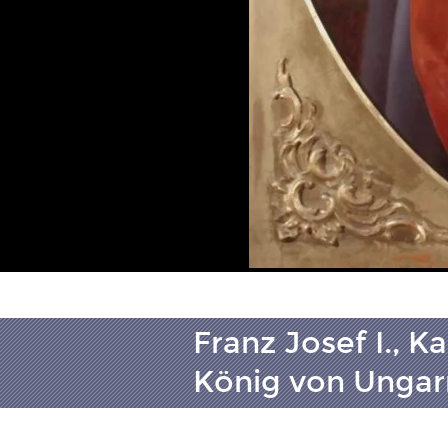
Franz Josef I., K
König von Ungar