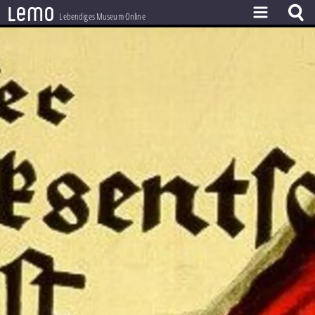
l
e
m
o
Lebendiges Museum Online
ZEITSTRAHL
THEMEN
ZEITZEUGEN
BESTAND
LERNEN
PROJEKT