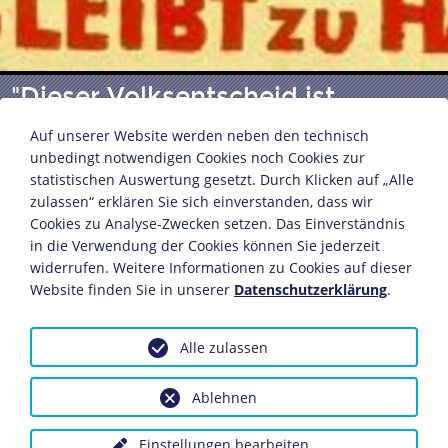
"Dieser Volksentscheid ist
Diebstahl!"
Auf unserer Website werden neben den technisch
unbedingt notwendigen Cookies noch Cookies zur
statistischen Auswertung gesetzt. Durch Klicken auf „Alle
Plakat gegen die Fürstenenteignung
zulassen“ erklären Sie sich einverstanden, dass wir
Cookies zu Analyse-Zwecken setzen. Das Einverständnis
Entwurf: Hans Herbert Schweitzer
in die Verwendung der Cookies können Sie jederzeit
Druck: Hempel und Co. GmbH
widerrufen. Weitere Informationen zu Cookies auf dieser
Berlin, 1926
Website finden Sie in unserer
Datenschutzerklärung
.
64,2 x 47,5 cm
Bildnachweis: Deutsches Historisches Museum,
Alle zulassen
Berlin
Inv. Nr.: P 57/1198
Ablehnen
Anfragen wegen Bildvorlagen bitte unter Angabe des
Einstellungen bearbeiten