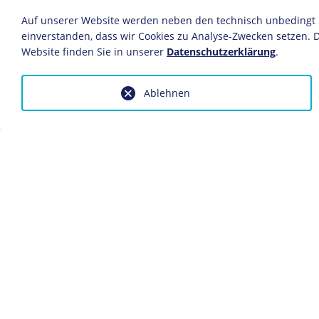
Fotografie
Auf unserer Website werden neben den technisch unbedingt no
11,2 x 15,8 cm
einverstanden, dass wir Cookies zu Analyse-Zwecken setzen. D
Bildnachweis: Deutsches Historis
Website finden Sie in unserer
Datenschutzerklärung
.
Inv.-Nr.: BA 2011/1
Dieses Objekt ist eingebunden in f
Ablehnen
Wissenschaft, Forschung und Techn
Anfragen wegen Bildvorlagen bitte
fotoservice@dhm.de