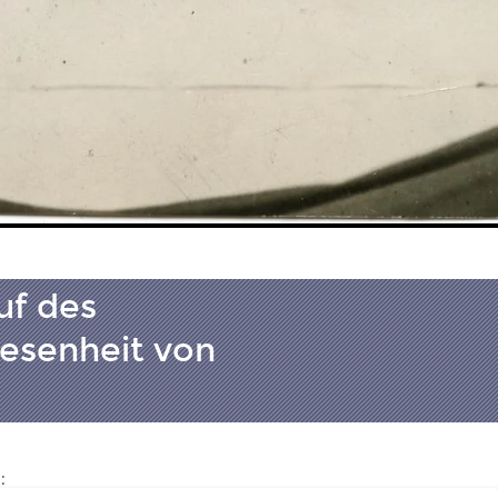
uf des
wesenheit von
: