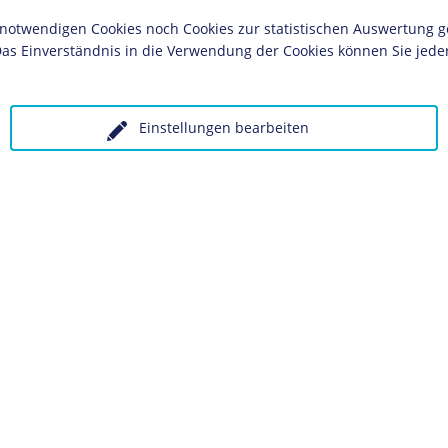
twendigen Cookies noch Cookies zur statistischen Auswertung geset
Nationalsoz
as Einverständnis in die Verwendung der Cookies können Sie jeder
ches Museum, Berlin
olgende LeMO-Seite:
Einstellungen bearbeiten
ik
 unter Angabe des Verwendungszwecks an:
Datenschutz
K