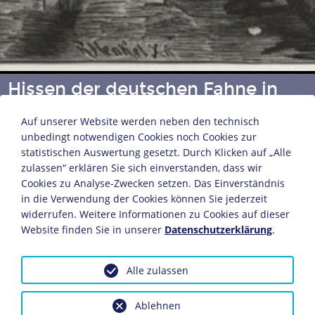
Hissen der deutschen Fahne in
Deutsch-Ostafrika
Auf unserer Website werden neben den technisch
unbedingt notwendigen Cookies noch Cookies zur
statistischen Auswertung gesetzt. Durch Klicken auf „Alle
Zeichnung
zulassen“ erklären Sie sich einverstanden, dass wir
in: Deutsche Illustrierte Zeitung, Bd.II, S.68
Cookies zu Analyse-Zwecken setzen. Das Einverständnis
Deutsch-Ostafrika, 2. Januar 1885
in die Verwendung der Cookies können Sie jederzeit
widerrufen. Weitere Informationen zu Cookies auf dieser
18 x 24 cm
Website finden Sie in unserer
Datenschutzerklärung
.
Bildnachweis: Deutsches Historisches Museum,
Berlin
Inv.-Nr.: F 90/124
Alle zulassen
Dieses Objekt ist eingebunden in folgende LeMO-Seite:
Ablehnen