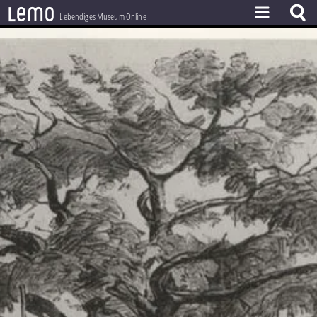
l
e
m
o
Lebendiges Museum Online
ZEITSTRAHL
THEMEN
ZEITZEUGEN
BESTAND
LERNEN
PROJEKT