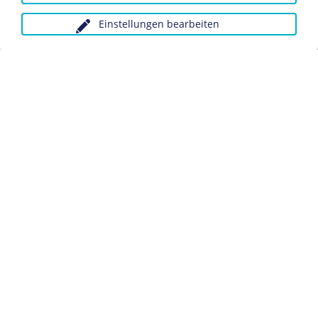
Chronik 1885
Einstellungen bearbeiten
Anfragen wegen Bildvorlagen bitte unter Angabe des
Verwendungszwecks an:
fotoservice@dhm.de
Schlagwörter:
Kolonie
Ostafrika
Deutsch-
Ostafrika
Flaggenhissung
Datenschutz
Kontakt
Impressum