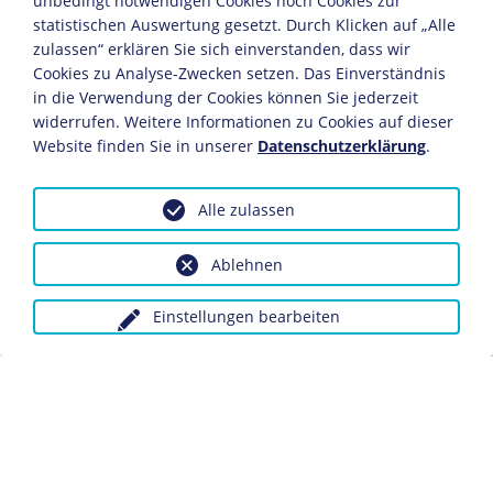
unbedingt notwendigen Cookies noch Cookies zur
Berlin, 1871
statistischen Auswertung gesetzt. Durch Klicken auf „Alle
Öl/Leinwand
zulassen“ erklären Sie sich einverstanden, dass wir
70,5 x 82 cm
Cookies zu Analyse-Zwecken setzen. Das Einverständnis
Bildnachweis: Deutsches Historisches Museum,
in die Verwendung der Cookies können Sie jederzeit
widerrufen. Weitere Informationen zu Cookies auf dieser
Berlin
Website finden Sie in unserer
Datenschutzerklärung
.
Inv.-Nr.: Gm 96/31
Ein preußischer Ulan präsentiert das Bildnis des neuen
Alle zulassen
deutschen Kaisers. Die Älteren schauen andächtig; zwei
Knaben rollen das Bild von Napoleon III., des
Ablehnen
abgedankten Kaisers von Frankreich, zusammen. Der
Stolz auf den siegreichen Krieg und die Reichseinigung
Einstellungen bearbeiten
ist den Menschen anzumerken. An der Wand im
Hintergrund hängen die Portraits "deutscher Helden":
Martin Luther, Friedrich der Große, Feldmarschall von
Blücher. Diese Reihe wird nun durch Wilhelm I.
erweitert.
Dieses Objekt ist eingebunden in folgende LeMO-Seite: