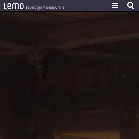
l
e
m
o
Lebendiges Museum Online
ZEITSTRAHL
THEMEN
ZEITZEUGEN
BESTAND
LERNEN
PROJEKT