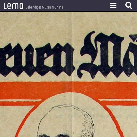
l
e
m
o
Lebendiges Museum Online
ZEITSTRAHL
THEMEN
ZEITZEUGEN
BESTAND
LERNEN
PROJEKT