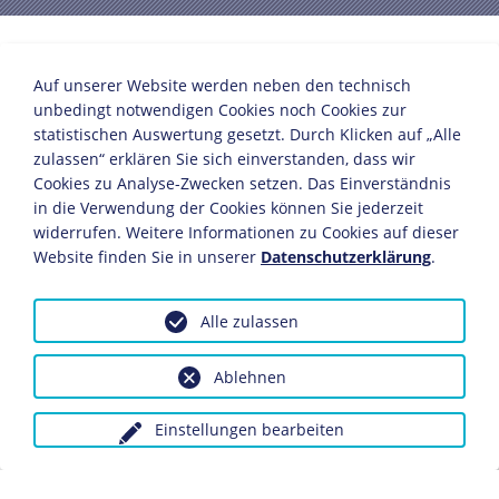
Bedazet-Buchverlag Berlin
Auf unserer Website werden neben den technisch
Berlin, 4. Oktober 1918
unbedingt notwendigen Cookies noch Cookies zur
42,2 x 27,2 cm
statistischen Auswertung gesetzt. Durch Klicken auf „Alle
Bildnachweis: Deutsches Historisches Museum,
zulassen“ erklären Sie sich einverstanden, dass wir
Berlin
Cookies zu Analyse-Zwecken setzen. Das Einverständnis
in die Verwendung der Cookies können Sie jederzeit
Inv.-Nr.: Do 63/459.2
widerrufen. Weitere Informationen zu Cookies auf dieser
Website finden Sie in unserer
Datenschutzerklärung
.
Im Zuge der Waffenstillstandsverhandlungen forderte
Erich Ludendorff
eine Parlamentarisierung des Reichs
und eine neue Reichsregierung. Am 3. Oktober 1918
Alle zulassen
ernannte Wilhelm II. den Prinzen Max von Baden zum
neuen Reichskanzler. Dessen "Kabinett der neuen
Ablehnen
Männer" war zwar die erste demokratisch legitimierte
Reichsregierung in Deutschland, doch diese Reform ging
Einstellungen bearbeiten
den amerikanischen Verhandlungsführern noch nicht
weit genug. Der Entlassung Ludendorffs folgte die
Verabschiedung der Oktoberreformen, mit denen das