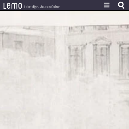
l
e
m
o
Lebendiges Museum Online
ZEITSTRAHL
THEMEN
ZEITZEUGEN
BESTAND
LERNEN
PROJEKT