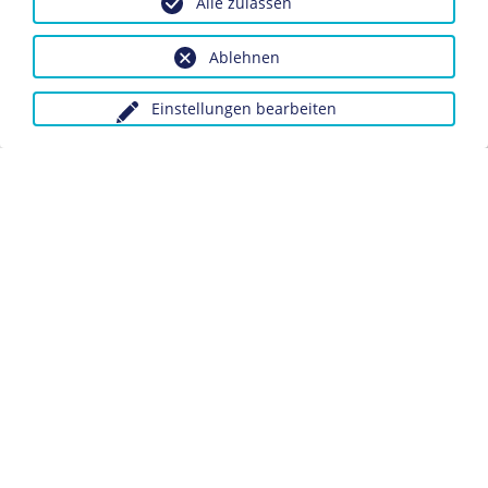
Alle zulassen
Berlin
Inv.-Nr.: ZB 20-1881.1 (Bibl.)
Ablehnen
Dieses Objekt ist eingebunden in folgende LeMO-Seite:
Einstellungen bearbeiten
Chronik 1881
Anfragen wegen Bildvorlagen bitte unter Angabe des
Verwendungszwecks an:
fotoservice@dhm.de
Schlagwörter:
Zeitung
Attentat
Datenschutz
Kontakt
Impressum