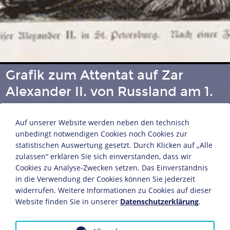
Grafik zum Attentat auf Zar
Alexander II. von Russland am 1.
März 1881
Auf unserer Website werden neben den technisch
unbedingt notwendigen Cookies noch Cookies zur
statistischen Auswertung gesetzt. Durch Klicken auf „Alle
"Das Attentat auf den Kaiser Alexander II. in St.
zulassen“ erklären Sie sich einverstanden, dass wir
Petersburg"
Cookies zu Analyse-Zwecken setzen. Das Einverständnis
nach einer Zeichnung von G. Broling
in die Verwendung der Cookies können Sie jederzeit
Illustrirte Zeitung Bd. 76 (1881), S. 262
widerrufen. Weitere Informationen zu Cookies auf dieser
Leipzig, März/April 1881
Website finden Sie in unserer
Datenschutzerklärung
.
32 x 22 cm
Bildnachweis: Deutsches Historisches Museum,