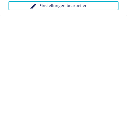
Einstellungen bearbeiten
Anfragen wegen Bildvorlagen bitte unter Angabe des
Verwendungszwecks an:
fotoservice@dhm.de
Schlagwörter:
Spanischer Bürgerkrieg
Internationale Brigaden
Datenschutz
Kontakt
Impressum