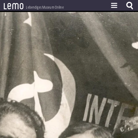
l
e
m
o
Lebendiges Museum Online
ZEITSTRAHL
THEMEN
ZEITZEUGEN
BESTAND
LERNEN
PROJEKT