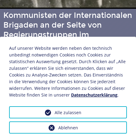
Kommunisten der Internationalen
Brigaden an der Seite von
Regierungstruppen im
Spanischen Bürgerkrieg
Auf unserer Website werden neben den technisch
unbedingt notwendigen Cookies noch Cookies zur
statistischen Auswertung gesetzt. Durch Klicken auf „Alle
Fotografie
zulassen“ erklären Sie sich einverstanden, dass wir
Bildagentur: Keystone View Co.
Cookies zu Analyse-Zwecken setzen. Das Einverständnis
in die Verwendung der Cookies können Sie jederzeit
Spanien, 4. Janaur 1937
widerrufen. Weitere Informationen zu Cookies auf dieser
25,4 x 20,3 cm
Website finden Sie in unserer
Datenschutzerklärung
.
Bildnachweis: Deutsches Historisches Museum,
Berlin
Inv.-Nr.: BA 95/2520
Alle zulassen
Dieses Objekt ist eingebunden in folgende LeMO-Seite:
Ablehnen
Die Internationalen Brigaden