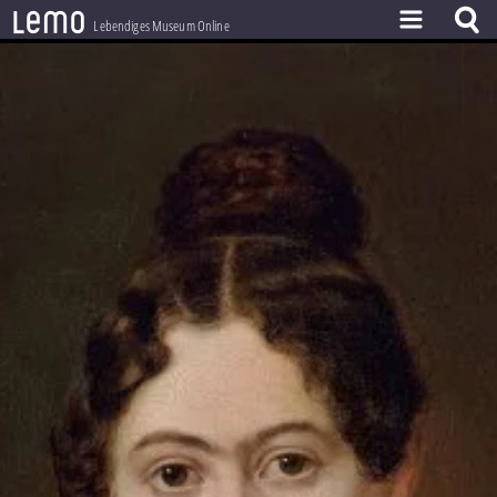
l
e
m
o
Lebendiges Museum Online
ZEITSTRAHL
THEMEN
ZEITZEUGEN
BESTAND
LERNEN
PROJEKT