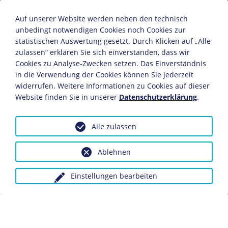
Auf unserer Website werden neben den technisch
Jenny Marx, geb. von Westphalen
unbedingt notwendigen Cookies noch Cookies zur
statistischen Auswertung gesetzt. Durch Klicken auf „Alle
zulassen“ erklären Sie sich einverstanden, dass wir
Hersteller: Wilhelm von Kügelgen (Zuschreibung)
Cookies zu Analyse-Zwecken setzen. Das Einverständnis
in die Verwendung der Cookies können Sie jederzeit
nach 1836
widerrufen. Weitere Informationen zu Cookies auf dieser
Bildnachweis: Deutsches Historisches Museum,
Website finden Sie in unserer
Datenschutzerklärung
.
Berlin
Inv.-Nr.: Kg 57/37
Alle zulassen
Dieses Objekt ist eingebunden in folgende LeMO-Seite:
Karl Marx – Werk und Wirken
Ablehnen
Einstellungen bearbeiten
Anfragen wegen Bildvorlagen bitte unter Angabe des
Verwendungszwecks an:
fotoservice@dhm.de