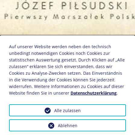
Jozef Pilsudski
Auf unserer Website werden neben den technisch
unbedingt notwendigen Cookies noch Cookies zur
statistischen Auswertung gesetzt. Durch Klicken auf „Alle
Postkarte
zulassen“ erklären Sie sich einverstanden, dass wir
Zeichnung: E. Gorski
Cookies zu Analyse-Zwecken setzen. Das Einverständnis
in die Verwendung der Cookies können Sie jederzeit
Verlag: Akropol
widerrufen. Weitere Informationen zu Cookies auf dieser
Polen, um 1930
Website finden Sie in unserer
Datenschutzerklärung
.
Bildnachweis: Deutsches Historisches Museum,
Berlin
Alle zulassen
Inv.-Nr.: PK 95/429
Dieses Objekt ist eingebunden in folgende LeMO-Seite:
Ablehnen
Biografie Jozef Pilsudski