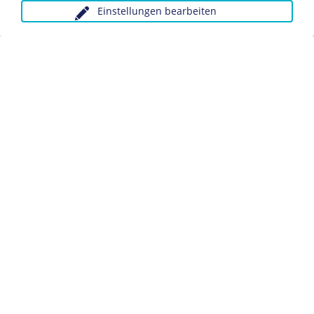
Einstellungen bearbeiten
Anfragen wegen Bildvorlagen bitte unter Angabe des
Verwendungszwecks an:
fotoservice@dhm.de
Schlagwörter:
Politiker/in
Datenschutz
Kontakt
Impressum