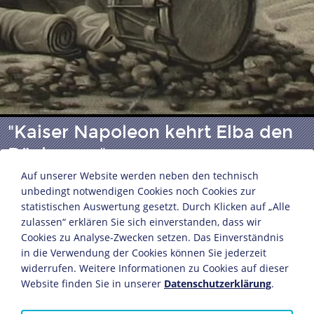
"Kaiser Napoleon kehrt Elba den
Rücken zu"
Auf unserer Website werden neben den technisch
unbedingt notwendigen Cookies noch Cookies zur
Lithografie von George Sanders
statistischen Auswertung gesetzt. Durch Klicken auf „Alle
zulassen“ erklären Sie sich einverstanden, dass wir
Großbritannien, um 1840
Cookies zu Analyse-Zwecken setzen. Das Einverständnis
Pappe
in die Verwendung der Cookies können Sie jederzeit
46,5 x 57,8 cm
widerrufen. Weitere Informationen zu Cookies auf dieser
Bildnachweis: Deutsches Historisches Museum,
Website finden Sie in unserer
Datenschutzerklärung
.
Berlin
Inv.-Nr.: 1989/1157.284