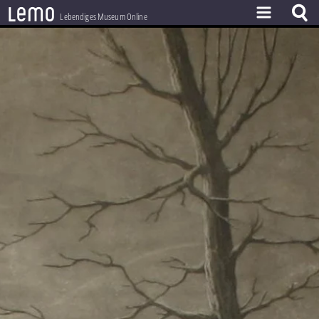
l
e
m
o
Lebendiges Museum Online
ZEITSTRAHL
THEMEN
ZEITZEUGEN
BESTAND
LERNEN
PROJEKT