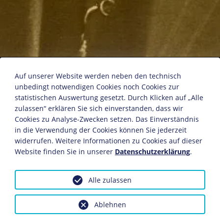
Karl Kautsky
Auf unserer Website werden neben den technisch
unbedingt notwendigen Cookies noch Cookies zur
statistischen Auswertung gesetzt. Durch Klicken auf „Alle
Postkarte
zulassen“ erklären Sie sich einverstanden, dass wir
Berliner Illustrations-Gesellschaft (B.I.G.)
Cookies zu Analyse-Zwecken setzen. Das Einverständnis
in die Verwendung der Cookies können Sie jederzeit
Neue Photographische Gesellschaft
widerrufen. Weitere Informationen zu Cookies auf dieser
13,7 x 8,6 cm
Website finden Sie in unserer
Datenschutzerklärung
.
Bildnachweis: Deutsches Historisches Museum,
Berlin
Alle zulassen
Inv.-Nr.: PK 2004/848
Dieses Objekt ist eingebunden in folgende LeMO-Seite:
Ablehnen
Biografie Karl Kautsky