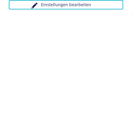
Einstellungen bearbeiten
Anfragen wegen Bildvorlagen bitte unter Angabe des
Verwendungszwecks an:
fotoservice@dhm.de
Schlagwörter:
Politiker/in
Philosoph/in
Datenschutz
Kontakt
Impressum