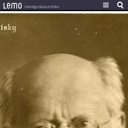
l
e
m
o
Lebendiges Museum Online
ZEITSTRAHL
THEMEN
ZEITZEUGEN
BESTAND
LERNEN
PROJEKT