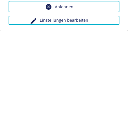
Ablehnen
Dieses Objekt ist eingebunden in folgende LeMO-Seite:
Biografie Karl Liebknecht
Einstellungen bearbeiten
Anfragen wegen Bildvorlagen bitte unter Angabe des
Verwendungszwecks an:
fotoservice@dhm.de
Schlagwörter:
Politiker/in
SPD
Datenschutz
Kontakt
Impressum