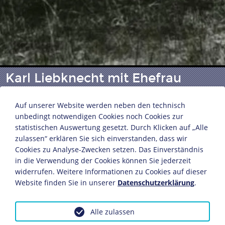
Karl Liebknecht mit Ehefrau
Sophie
Auf unserer Website werden neben den technisch
unbedingt notwendigen Cookies noch Cookies zur
statistischen Auswertung gesetzt. Durch Klicken auf „Alle
Karl Liebknecht mit seiner Frau Sophie bei Ferien im
zulassen“ erklären Sie sich einverstanden, dass wir
Erzgebirge
Cookies zu Analyse-Zwecken setzen. Das Einverständnis
Fotograf: Armin Theodor Kaden
in die Verwendung der Cookies können Sie jederzeit
Oberwiesenthal, 1913
widerrufen. Weitere Informationen zu Cookies auf dieser
Fotografie
Website finden Sie in unserer
Datenschutzerklärung
.
12,6 x 17,6 cm
DHM © Armin Theodor Kaden
Alle zulassen
Inv.-Nr.: F 53/64