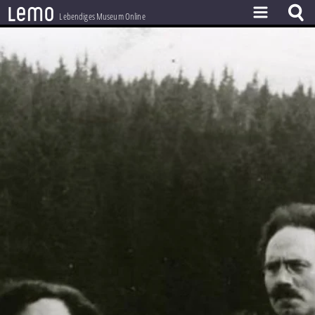
l
e
m
o
Lebendiges Museum Online
ZEITSTRAHL
THEMEN
ZEITZEUGEN
BESTAND
LERNEN
PROJEKT