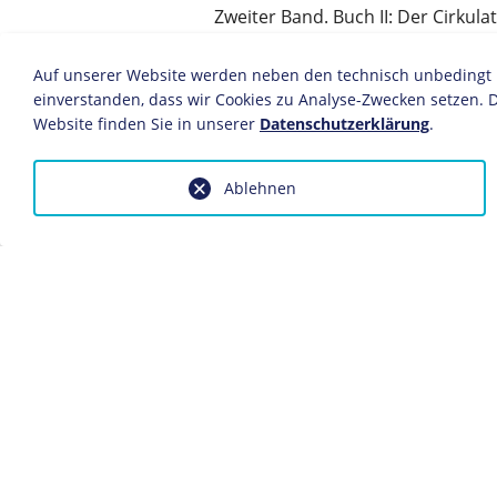
Zweiter Band. Buch II: Der Cirkula
Autor: Karl Marx
Herausgeber: Friedrich Engels
Auf unserer Website werden neben den technisch unbedingt no
Verlag: Otto Meissner
einverstanden, dass wir Cookies zu Analyse-Zwecken setzen. D
Website finden Sie in unserer
Datenschutzerklärung
.
Hamburg, 1885 (1. Auflage)
Bildnachweis: Deutsches Historis
Inv.-Nr.: R 51/34-2
Ablehnen
Dieses Objekt ist eingebunden in f
Chronik 1885
Anfragen wegen Bildvorlagen bitte
fotoservice@dhm.de