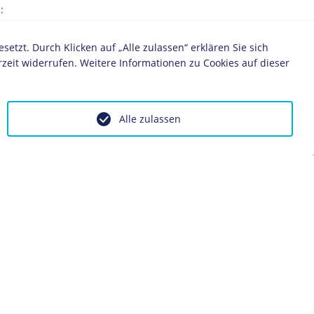
:
ft
Philosophie
Sozialismus
Wirtschaftstheorie
Ökonomie
zt. Durch Klicken auf „Alle zulassen“ erklären Sie sich
zeit widerrufen. Weitere Informationen zu Cookies auf dieser
Alle zulassen
ontakt
Impressum