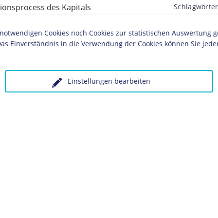
tionsprocess des Kapitals
Schlagwörter
Wissenscha
twendigen Cookies noch Cookies zur statistischen Auswertung geset
as Einverständnis in die Verwendung der Cookies können Sie jeder
ches Museum, Berlin
Einstellungen bearbeiten
olgende LeMO-Seite:
 unter Angabe des Verwendungszwecks an:
Datenschutz
K