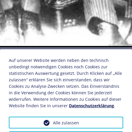
Koalitionsregierung Müller
Auf unserer Website werden neben den technisch
unbedingt notwendigen Cookies noch Cookies zur
statistischen Auswertung gesetzt. Durch Klicken auf „Alle
sitzend (v.l.n.r.): Erich Koch-Weser, Hermann Müller,
zulassen“ erklären Sie sich einverstanden, dass wir
Wilhelm Groener, Rudolf Wissell
Cookies zu Analyse-Zwecken setzen. Das Einverständnis
stehend (v.l.n.r.): Herrmann R. Dietrich, Rudolf
in die Verwendung der Cookies können Sie jederzeit
Hilferding, Julius Curtius, Carl Severing, Theodor von
widerrufen. Weitere Informationen zu Cookies auf dieser
Guérard, Georg Schätzel
Website finden Sie in unserer
Datenschutzerklärung
.
1928
Bildnachweis: Deutsches Historisches Museum,
Alle zulassen
Berlin