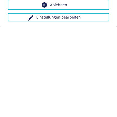
Inv.-Nr.: F 76/250
Ablehnen
Dieses Objekt ist eingebunden in folgende LeMO-Seite:
Einstellungen bearbeiten
Die Kabinette von 1919 bis 1933
Anfragen wegen Bildvorlagen bitte unter Angabe des
Verwendungszwecks an:
fotoservice@dhm.de
Schlagwörter:
Kabinett
Regierung
Datenschutz
Kontakt
Impressum