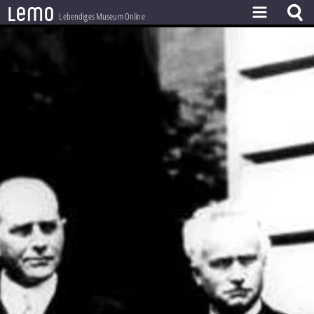
l
e
m
o
Lebendiges Museum Online
ZEITSTRAHL
THEMEN
ZEITZEUGEN
BESTAND
LERNEN
PROJEKT