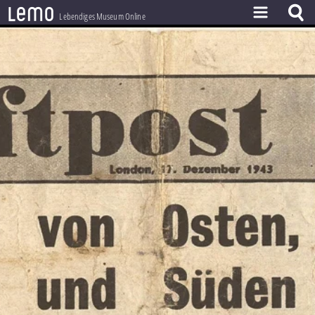
l
e
m
o
Lebendiges Museum Online
ZEITSTRAHL
THEMEN
ZEITZEUGEN
BESTAND
LERNEN
PROJEKT