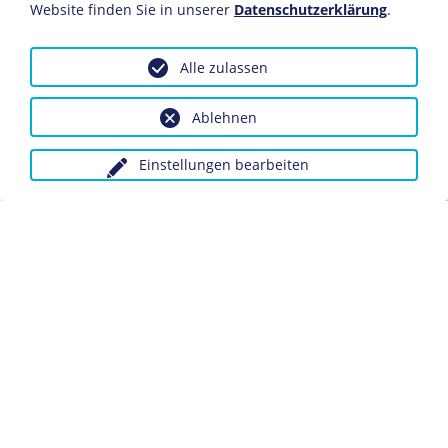
Website finden Sie in unserer
Datenschutzerklärung
.
Inv.-Nr.: Do2 2014/301
Diese und andere Flugblattserien wurden zum Teil sehr
Alle zulassen
aufwändig gestaltet, vor allem die sowjetischen
Ausgaben bedienten sich ausgiebig der Fotomontage-
Ablehnen
und Collagetechnik.
Einstellungen bearbeiten
Dieses Objekt ist eingebunden in folgende LeMO-Seite:
Kriegsflugblätter der Anti-Hitler-Koalition im Zweiten
Weltkrieg
Anfragen wegen Bildvorlagen bitte unter Angabe des
Verwendungszwecks an:
fotoservice@dhm.de
Schlagwörter:
Propaganda
Flugschrift