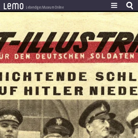
l
e
m
o
Lebendiges Museum Online
ZEITSTRAHL
THEMEN
ZEITZEUGEN
BESTAND
LERNEN
PROJEKT