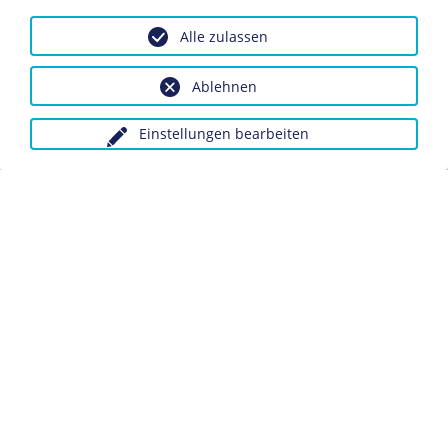
Diese und andere Flugblattserien wurden zum Teil sehr
Alle zulassen
aufwändig gestaltet, vor allem die sowjetischen
Ausgaben bedienten sich ausgiebig der Fotomontage-
Ablehnen
und Collagetechnik.
Einstellungen bearbeiten
Dieses Objekt ist eingebunden in folgende LeMO-Seite:
Kriegsflugblätter der Anti-Hitler-Koalition im Zweiten
Weltkrieg
Anfragen wegen Bildvorlagen bitte unter Angabe des
Verwendungszwecks an:
fotoservice@dhm.de
Schlagwörter:
Propaganda
Flugschrift