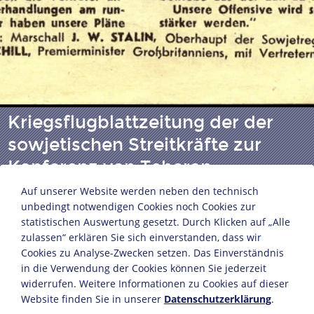
Kriegsflugblattzeitung der der
sowjetischen Streitkräfte zur
Konferenz von Teheran
Auf unserer Website werden neben den technisch
unbedingt notwendigen Cookies noch Cookies zur
Sowjetunion, Dezember 1943
statistischen Auswertung gesetzt. Durch Klicken auf „Alle
Papier
zulassen“ erklären Sie sich einverstanden, dass wir
Cookies zu Analyse-Zwecken setzen. Das Einverständnis
27,2 x 21,6 cm
in die Verwendung der Cookies können Sie jederzeit
Bildnachweis: Deutsches Historisches Museum,
widerrufen. Weitere Informationen zu Cookies auf dieser
Berlin
Website finden Sie in unserer
Datenschutzerklärung
.
Inv.-Nr.: Do 73/128.1II