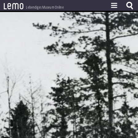
l
e
m
o
Lebendiges Museum Online
ZEITSTRAHL
THEMEN
ZEITZEUGEN
BESTAND
LERNEN
PROJEKT