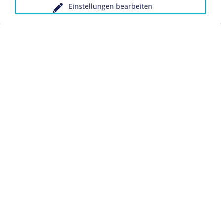
Einstellungen bearbeiten
Anfragen wegen Bildvorlagen bitte unter Angabe des
Verwendungszwecks an:
fotoservice@dhm.de
Schlagwörter:
Ostfront
Datenschutz
Kontakt
Impressum