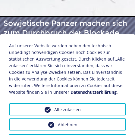
Sowjetische Panzer machen sich
zum Durchbruch der Blockade
von Leningrad fertig
Auf unserer Website werden neben den technisch
unbedingt notwendigen Cookies noch Cookies zur
statistischen Auswertung gesetzt. Durch Klicken auf „Alle
Fotografie
zulassen“ erklären Sie sich einverstanden, dass wir
Sowjetunion, Januar 1944
Cookies zu Analyse-Zwecken setzen. Das Einverständnis
in die Verwendung der Cookies können Sie jederzeit
Bildnachweis: Deutsches Historisches Museum,
widerrufen. Weitere Informationen zu Cookies auf dieser
Berlin
Website finden Sie in unserer
Datenschutzerklärung
.
Inv.-Nr.: F 60/2075
Dieses Objekt ist eingebunden in folgende LeMO-
Alle zulassen
Seiten:
Die Belagerung von Leningrad
Ablehnen
Die sowjetische Winteroffensive 1943/44