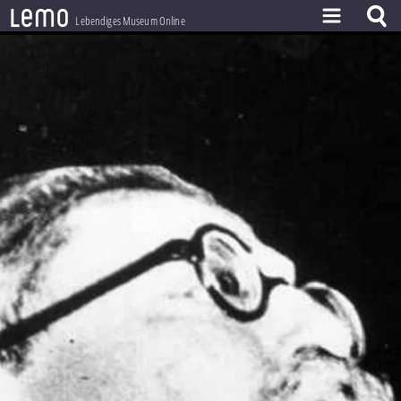
l
e
m
o
Lebendiges Museum Online
ZEITSTRAHL
THEMEN
ZEITZEUGEN
BESTAND
LERNEN
PROJEKT