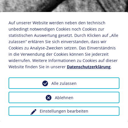
Léon Blum
Auf unserer Website werden neben den technisch
unbedingt notwendigen Cookies noch Cookies zur
statistischen Auswertung gesetzt. Durch Klicken auf „Alle
zulassen“ erklären Sie sich einverstanden, dass wir
Fotografie
Cookies zu Analyse-Zwecken setzen. Das Einverständnis
Bildnachweis: Deutsches Historisches Museum,
in die Verwendung der Cookies können Sie jederzeit
Berlin
widerrufen. Weitere Informationen zu Cookies auf dieser
Inv.-Nr.: F 66/1531
Website finden Sie in unserer
Datenschutzerklärung
.
Dieses Objekt ist eingebunden in folgende LeMO-Seite:'
Alle zulassen
Biografie Léon Blum
Ablehnen
Anfragen wegen Bildvorlagen bitte unter Angabe des
Einstellungen bearbeiten
Verwendungszwecks an:
fotoservice@dhm.de
Schlagwörter: