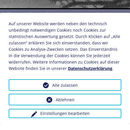
Lilo Stein mit Tochter Marion und
Sohn Peter
Auf unserer Website werden neben den technisch
unbedingt notwendigen Cookies noch Cookies zur
statistischen Auswertung gesetzt. Durch Klicken auf „Alle
zulassen“ erklären Sie sich einverstanden, dass wir
Fred Stein
Cookies zu Analyse-Zwecken setzen. Das Einverständnis
New York, 1946
in die Verwendung der Cookies können Sie jederzeit
Fotografie
widerrufen. Weitere Informationen zu Cookies auf dieser
© Stanfordville, NY, Fred Stein Archive
Website finden Sie in unserer
Datenschutzerklärung
.
Dieses Objekt ist eingebunden in folgende LeMO-Seite:
Alle zulassen
Biografie Fred Stein
Ablehnen
Anfragen wegen Bildvorlagen bitte unter Angabe des
Einstellungen bearbeiten
Verwendungszwecks an:
fotoservice@dhm.de
Schlagwörter: