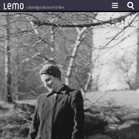
l
e
m
o
Lebendiges Museum Online
ZEITSTRAHL
THEMEN
ZEITZEUGEN
BESTAND
LERNEN
PROJEKT