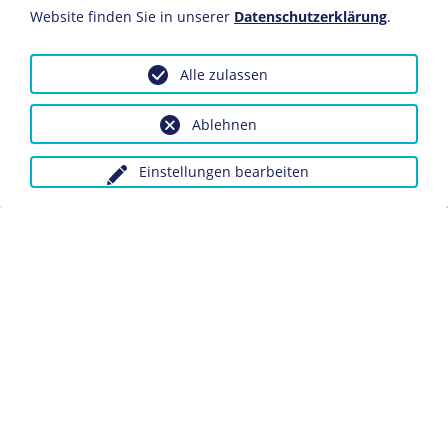
Website finden Sie in unserer
Datenschutzerklärung
.
Lise Meitner wurde 1878 in Wien geboren, 1906
promovierte sie in ihrer Geburtsstadt, 1922 war sie die
Alle zulassen
erste Frau, die sich im Deutschen Reich habilitieren
konnte. 1933 wurde Meitner nach der Machtübernahme
Ablehnen
der
Nationalsozialistischen Deutschen Arbeiterpartei
(NSDAP) die Lehrbefugnis entzogen, sie floh nach
Schweden und überlebte die
nationalsozialistische
Einstellungen bearbeiten
Herrschaft
. Lise Meitner starb 1968 in Cambridge.
Dieses Objekt ist eingebunden in folgende LeMO-Seite:
Biografie Lise Meitner
Anfragen wegen Bildvorlagen bitte unter Angabe des
Verwendungszwecks an:
fotoservice@dhm.de
Schlagwörter:
Physiker/in
Wissenschaft