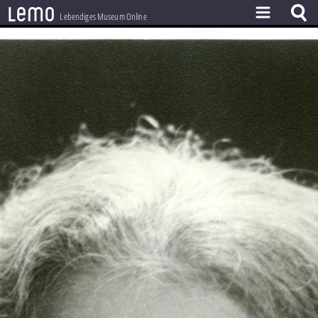
l
e
m
o
Lebendiges Museum Online
ZEITSTRAHL
THEMEN
ZEITZEUGEN
BESTAND
LERNEN
PROJEKT