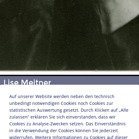
Lise Meitner
Auf unserer Website werden neben den technisch
unbedingt notwendigen Cookies noch Cookies zur
Fotografin: Tita Binz (1903-1970)
statistischen Auswertung gesetzt. Durch Klicken auf „Alle
Bundesrepublik Deutschland, 1955
zulassen“ erklären Sie sich einverstanden, dass wir
12,3 x 8,5 cm
Cookies zu Analyse-Zwecken setzen. Das Einverständnis
© Tita Binz/DHM
in die Verwendung der Cookies können Sie jederzeit
Inv.-Nr.: BA 95/245
widerrufen. Weitere Informationen zu Cookies auf dieser